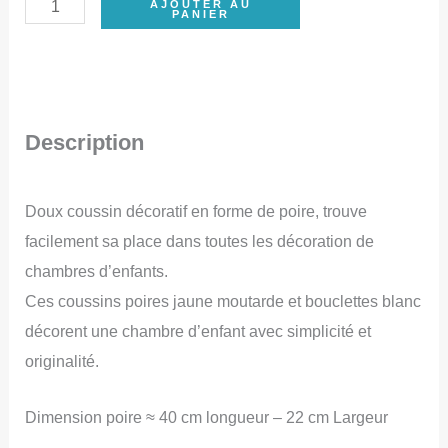
quantité
AJOUTER AU
PANIER
de
Coussin
Poire,
jaune
Description
moutarde,
bouclettes
Doux coussin décoratif en forme de poire, trouve
blanches,
facilement sa place dans toutes les décoration de
coussin
chambres d’enfants.
décoratif,
Ces coussins poires jaune moutarde et bouclettes blanc
coussin
décorent une chambre d’enfant avec simplicité et
doux,
originalité.
déco
chambre
Dimension poire ≈ 40 cm longueur – 22 cm Largeur
bébé