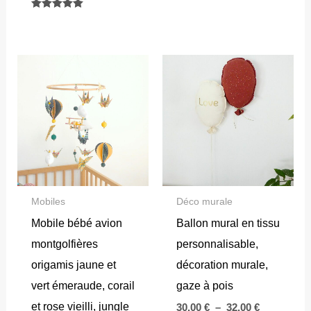
Note
5.00
sur 5
Mobiles
Déco murale
Mobile bébé avion
Ballon mural en tissu
montgolfières
personnalisable,
origamis jaune et
décoration murale,
vert émeraude, corail
gaze à pois
et rose vieilli, jungle
Plage
30.00
€
–
32.00
€