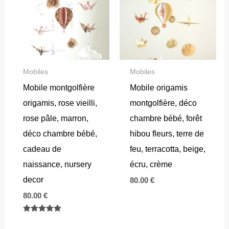
Mobiles
Mobiles
Mobile montgolfière
Mobile origamis
origamis, rose vieilli,
montgolfière, déco
rose pâle, marron,
chambre bébé, forêt
déco chambre bébé,
hibou fleurs, terre de
cadeau de
feu, terracotta, beige,
naissance, nursery
écru, crème
decor
80.00
€
80.00
€
Note
5.00