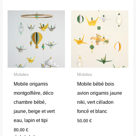
sur 5
Mobiles
Mobiles
Mobile origamis
Mobile bébé bois
montgolfière, déco
avion origamis jaune
chambre bébé,
niki, vert céladon
jaune, beige et vert
foncé et blanc
eau, lapin et tipi
50.00
€
80.00
€