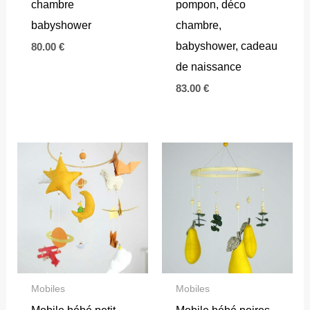
chambre
pompon, déco
babyshower
chambre,
babyshower, cadeau
80.00
€
de naissance
83.00
€
Mobiles
Mobiles
Mobile bébé petit
Mobile bébé poires,