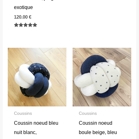
de
exotique
prix :
30.00 €
120.00
€
à
32.00 €
Note
5.00
sur 5
Coussins
Coussins
Coussin noeud bleu
Coussin noeud
nuit blanc,
boule beige, bleu