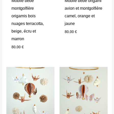
Mobile bébé
Mobile bébé origami
montgolfière
avion et montgolfière
origamis bois
camel, orange et
nuages terracotta,
jaune
beige, écru et
80.00
€
marron
80.00
€