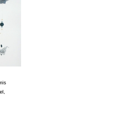
mis
el,