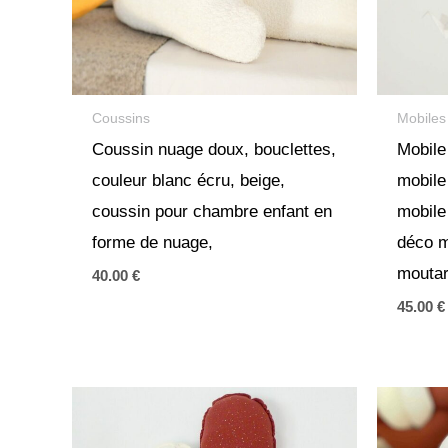
Coussins
Mobiles
Coussin nuage doux, bouclettes,
Mobile
couleur blanc écru, beige,
mobile
coussin pour chambre enfant en
mobile
forme de nuage,
déco m
mouta
40.00
€
45.00
€