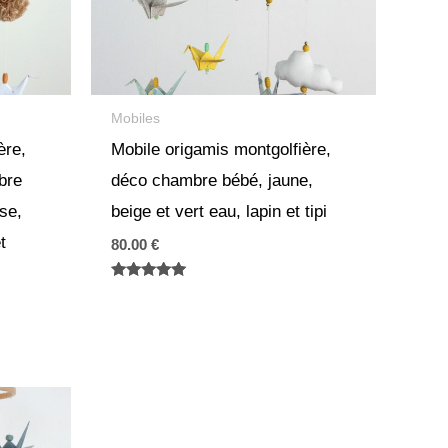
Mobiles
ère,
Mobile origamis montgolfière,
bre
déco chambre bébé, jaune,
ose,
beige et vert eau, lapin et tipi
t
80.00
€
Note
5.00
sur 5