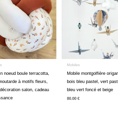
ns
Mobiles
n noeud boule terracotta,
Mobile montgolfière origa
moutarde à motifs fleurs,
bois bleu pastel, vert past
 décoration salon, cadeau
bleu vert foncé et beige
ssance
80.00
€