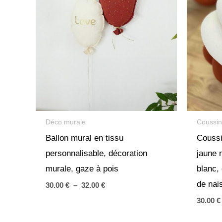
Déco murale
Coussi
Ballon mural en tissu
Coussi
personnalisable, décoration
jaune 
murale, gaze à pois
blanc,
de nai
Plage
30.00
€
–
32.00
€
de
30.00
€
prix :
30.00 €