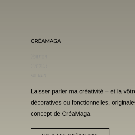
CRÉAMAGA
Décoration
d’intérieur
fait-main
Laisser parler ma créativité – et la v
décoratives ou fonctionnelles, originales
concept de CréaMaga.