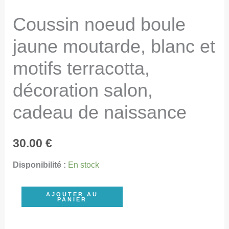
Coussin noeud boule
jaune moutarde, blanc et
motifs terracotta,
décoration salon,
cadeau de naissance
30.00
€
Disponibilité :
En stock
quantité
AJOUTER AU
PANIER
de
Coussin