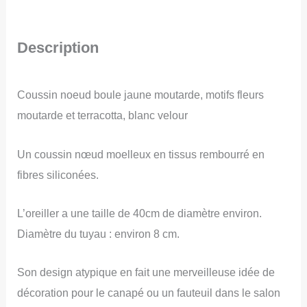
noeud
boule
Description
jaune
moutarde,
Coussin noeud boule jaune moutarde, motifs fleurs
blanc
moutarde et terracotta, blanc velour
et
motifs
Un coussin nœud moelleux en tissus rembourré en
terracotta,
fibres siliconées.
décoration
salon,
L’oreiller a une taille de 40cm de diamètre environ.
cadeau
Diamètre du tuyau : environ 8 cm.
de
naissance
Son design atypique en fait une merveilleuse idée de
décoration pour le canapé ou un fauteuil dans le salon