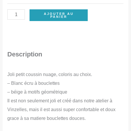
quantité
AJOUTER AU
PANIER
de
Coussin
nuage
doux,
Description
bouclettes,
couleur
Joli petit coussin nuage, coloris au choix.
blanc
– Blanc écru à bouclettes
écru,
– béige à motifs géométrique
beige,
Il est non seulement joli et créé dans notre atelier à
coussin
Vinzelles, mais il est aussi super confortable et doux
pour
grace à sa matiere bouclettes douces.
chambre
enfant