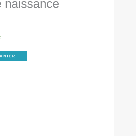
 naissance
k
ANIER