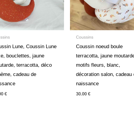
ssins
Coussins
ssin Lune, Coussin Lune
Coussin noeud boule
e, bouclettes, jaune
terracotta, jaune moutard
tarde, terracotta, déco
motifs fleurs, blanc,
hème, cadeau de
décoration salon, cadeau
issance
naissance
00
€
30.00
€