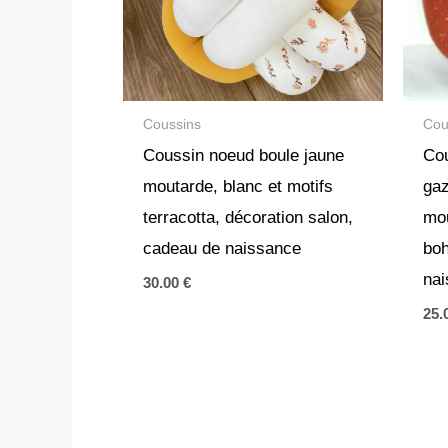
Coussins
Cou
Coussin noeud boule jaune
Cou
moutarde, blanc et motifs
gaz
terracotta, décoration salon,
mou
cadeau de naissance
bo
na
30.00
€
25.