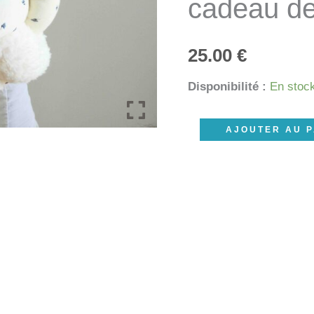
cadeau de
25.00
€
Disponibilité :
En stoc
quantité
AJOUTER AU P
de
Coussin
noeud
boule
écru
fourrure,
beige
motifs