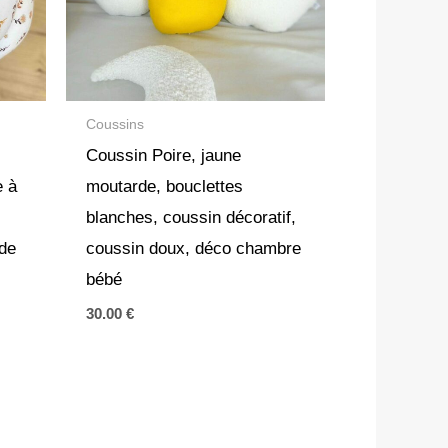
Coussins
Coussin Poire, jaune
e à
moutarde, bouclettes
blanches, coussin décoratif,
 de
coussin doux, déco chambre
bébé
30.00
€