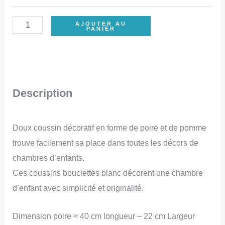
quantité
AJOUTER AU
PANIER
de
Coussin
Poire,
coussin
Description
pomme,
coussin
Doux coussin décoratif en forme de poire et de pomme
bouclettes,
trouve facilement sa place dans toutes les décors de
coussin
chambres d’enfants.
décoratif,
Ces coussins bouclettes blanc décorent une chambre
coussin
d’enfant avec simplicité et originalité.
écru,
coussin
Dimension poire ≈ 40 cm longueur – 22 cm Largeur
doux,