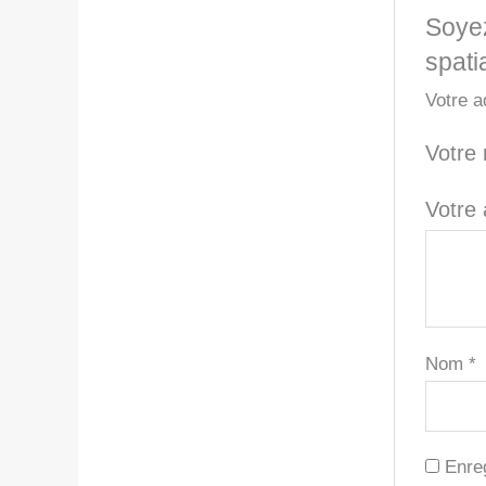
Soyez
spati
Votre a
Votre
Votre
Nom
*
Enre