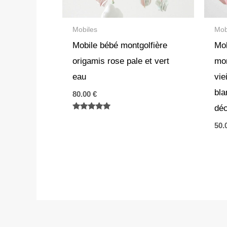
Mobiles
Mob
Mobile bébé montgolfière
Mob
origamis rose pale et vert
mon
eau
vie
bla
80.00
€
déc
Note
5.00
50.
sur 5