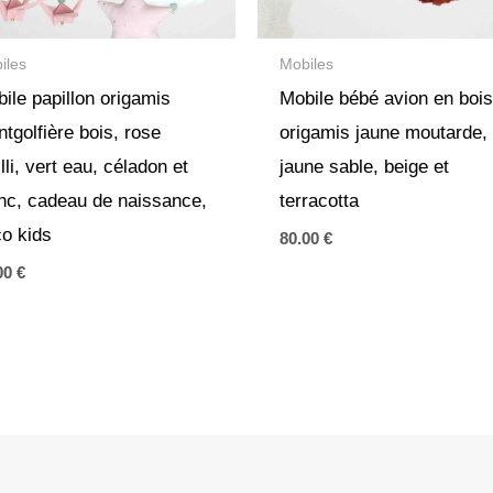
iles
Mobiles
ile papillon origamis
Mobile bébé avion en boi
tgolfière bois, rose
origamis jaune moutarde,
illi, vert eau, céladon et
jaune sable, beige et
nc, cadeau de naissance,
terracotta
o kids
80.00
€
00
€