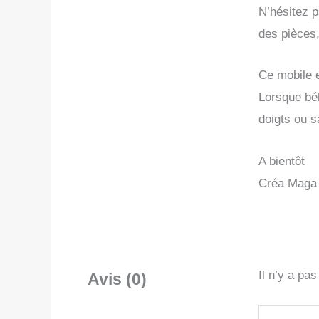
N’hésitez p
des pièces,
Ce mobile e
Lorsque béb
doigts ou 
A bientôt
Créa Maga
Il n’y a pa
Avis (0)