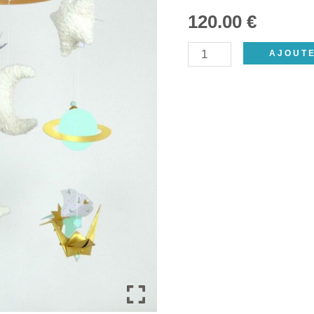
120.00
€
quantité
AJOUTE
de
Mobile
bébé
fusée
planètes,
spatiale,
origamis,
vert
eau,
doré,
cadeau
de