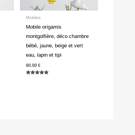
Mobiles
s
Mobile origamis
montgolfière, déco chambre
bébé, jaune, beige et vert
eau, lapin et tipi
80.00
€
Note
5.00
sur 5