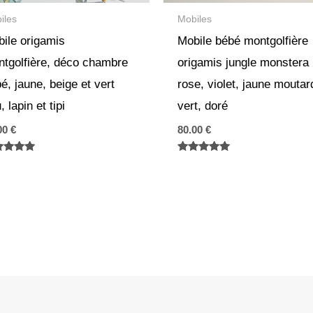
iles
Mobiles
ile origamis
Mobile bébé montgolfière
tgolfière, déco chambre
origamis jungle monstera
é, jaune, beige et vert
rose, violet, jaune moutar
, lapin et tipi
vert, doré
00
€
80.00
€
e
Note
0
5.00
 5
sur 5