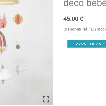
déco béb
45.00
€
Disponibilité :
En stoc
quantité
AJOUTER AU P
de
Mobile
origamis
bois,
arc-
en-
ciel
rose,