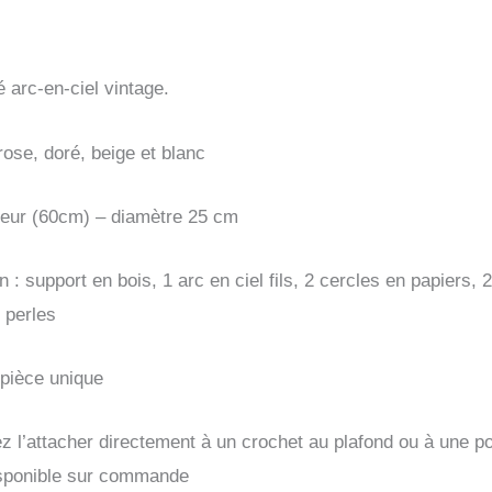
doré,
beige
et
 arc-en-ciel vintage.
blanc
bohème
rose, doré, beige et blanc
naissance
uteur (60cm) – diamètre 25 cm
déco
bébé
 : support en bois, 1 arc en ciel fils, 2 cercles en papiers,
t perles
 pièce unique
 l’attacher directement à un crochet au plafond ou à une p
sponible sur commande