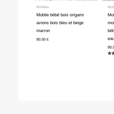
Mobiles
Mob
Mobile bébé bois origami
Mob
avions bois bleu et beige
mon
marron
béb
eau
80.00
€
80.
Not
5.0
sur