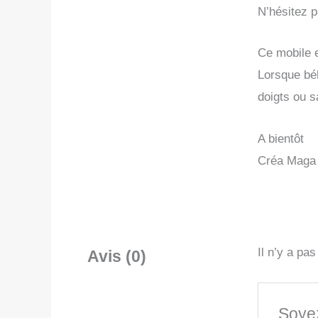
N’hésitez 
Ce mobile e
Lorsque béb
doigts ou 
A bientôt
Créa Maga
Il n’y a pa
Avis (0)
Soyez