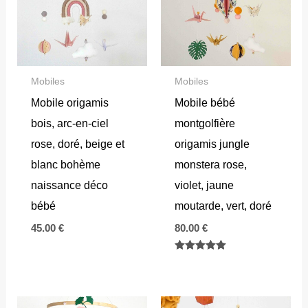
Mobiles
Mobiles
Mobile origamis
Mobile bébé
bois, arc-en-ciel
montgolfière
rose, doré, beige et
origamis jungle
blanc bohème
monstera rose,
naissance déco
violet, jaune
bébé
moutarde, vert, doré
45.00
€
80.00
€
Note
5.00
sur 5