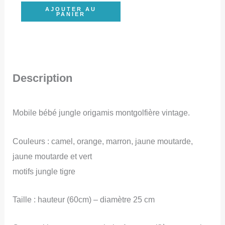
quantité
AJOUTER AU
PANIER
de
Mobile
bébé
montgolfière
Description
origamis
jungle
Mobile bébé jungle origamis montgolfière vintage.
monstera
framboise,
Couleurs : camel, orange, marron, jaune moutarde,
vert
jaune moutarde et vert
céladon,
motifs jungle tigre
rose
pastel,
Taille : hauteur (60cm) – diamètre 25 cm
camel,
cadeau