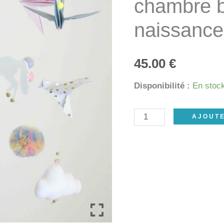
chambre b
naissance
45.00
€
Disponibilité :
En stoc
quantité
AJOUTE
de
Mobile
licorne
origamis,
bois,
pompon