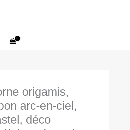
orne origamis,
on arc-en-ciel,
stel, déco