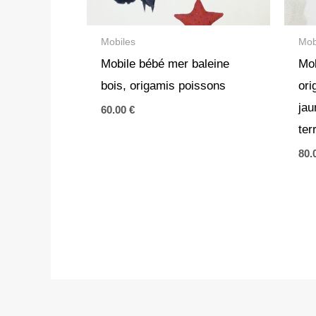
Mobiles
Mob
Mobile bébé mer baleine
Mob
bois, origamis poissons
ori
jau
60.00
€
ter
80.