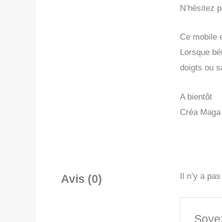
N’hésitez 
Ce mobile e
Lorsque béb
doigts ou 
A bientôt
Créa Maga
Il n’y a pa
Avis (0)
Soyez