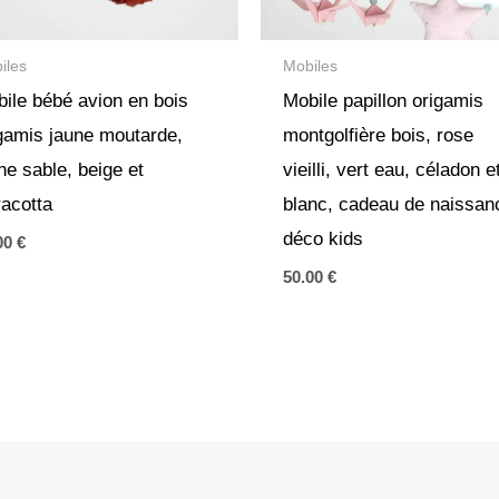
iles
Mobiles
ile bébé avion en bois
Mobile papillon origamis
gamis jaune moutarde,
montgolfière bois, rose
ne sable, beige et
vieilli, vert eau, céladon e
racotta
blanc, cadeau de naissan
déco kids
00
€
50.00
€