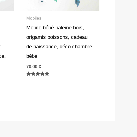
Mobiles
Mobile bébé baleine bois,
origamis poissons, cadeau
t
de naissance, déco chambre
ce,
bébé
70.00
€
Note
5.00
sur 5