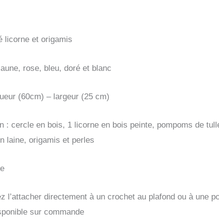
arc-
en-
ciel,
 licorne et origamis
couleur
pastel,
jaune, rose, bleu, doré et blanc
déco
chambre
ngueur (60cm) – largeur (25 cm)
bébé,
cadeau
 : cercle en bois, 1 licorne en bois peinte, pompoms de tull
de
en laine, origamis et perles
naissance
ue
 l’attacher directement à un crochet au plafond ou à une p
sponible sur commande