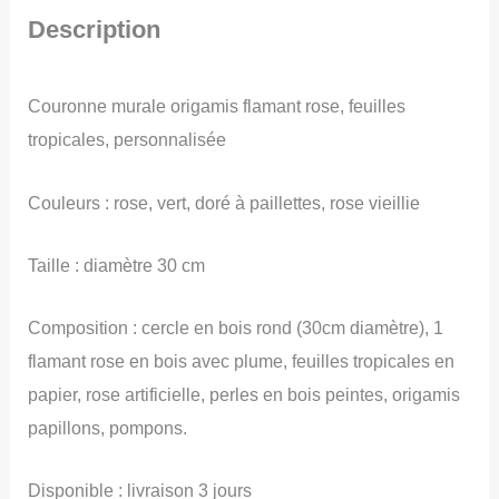
Couronne
Description
murale,
mobile
Couronne murale origamis flamant rose, feuilles
mural
tropicales, personnalisée
flamant
rose
Couleurs : rose, vert, doré à paillettes, rose vieillie
jungle
Taille : diamètre 30 cm
Composition : cercle en bois rond (30cm diamètre), 1
flamant rose en bois avec plume, feuilles tropicales en
papier, rose artificielle, perles en bois peintes, origamis
papillons, pompons.
Disponible : livraison 3 jours